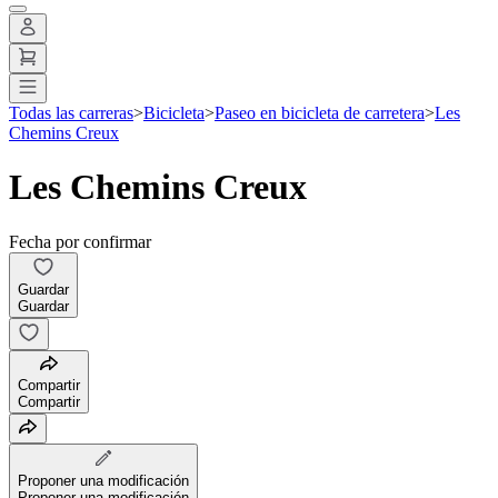
Todas las carreras
>
Bicicleta
>
Paseo en bicicleta de carretera
>
Les
Chemins Creux
Les Chemins Creux
Fecha por confirmar
Guardar
Guardar
Compartir
Compartir
Proponer una modificación
Proponer una modificación