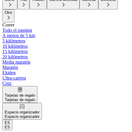
Otro
Correr
Todo el running
A menos de 5 km
5 kilómetros
10 kilómetros
15 kilómetros
20 kilómetros
Media maratón
Maratón
Ekiden
Ultra-carrera
Cruz
Tarjetas de regalo
Tarjetas de regalo
Espacio organizador
Espacio organizador
ES
ES