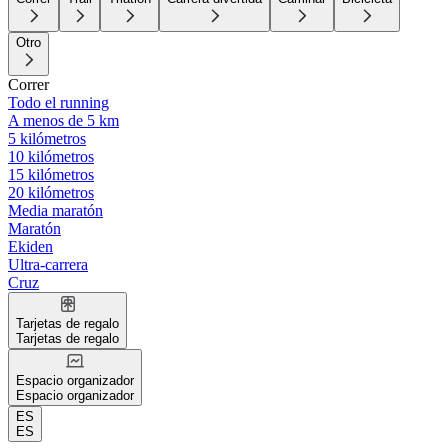
Otro
Correr
Todo el running
A menos de 5 km
5 kilómetros
10 kilómetros
15 kilómetros
20 kilómetros
Media maratón
Maratón
Ekiden
Ultra-carrera
Cruz
Tarjetas de regalo
Tarjetas de regalo
Espacio organizador
Espacio organizador
ES
ES