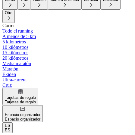
Otro
Correr
Todo el running
A menos de 5 km
5 kilómetros
10 kilómetros
15 kilómetros
20 kilómetros
Media maratón
Maratón
Ekiden
Ultra-carrera
Cruz
Tarjetas de regalo
Tarjetas de regalo
Espacio organizador
Espacio organizador
ES
ES