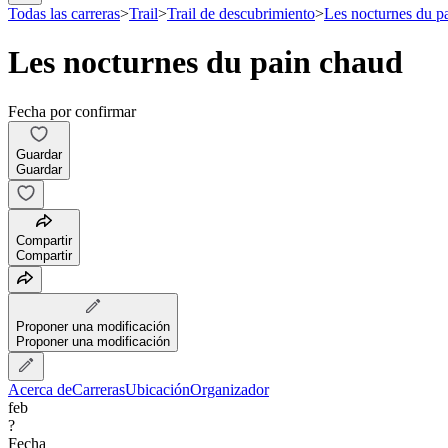
Todas las carreras
>
Trail
>
Trail de descubrimiento
>
Les nocturnes du p
Les nocturnes du pain chaud
Fecha por confirmar
Guardar
Guardar
Compartir
Compartir
Proponer una modificación
Proponer una modificación
Acerca de
Carreras
Ubicación
Organizador
feb
?
Fecha