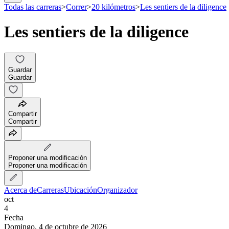
Todas las carreras
>
Correr
>
20 kilómetros
>
Les sentiers de la diligence
Les sentiers de la diligence
Guardar
Guardar
Compartir
Compartir
Proponer una modificación
Proponer una modificación
Acerca de
Carreras
Ubicación
Organizador
oct
4
Fecha
Domingo, 4 de octubre de 2026