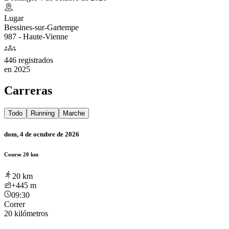
Lugar
Bessines-sur-Gartempe
987 - Haute-Vienne
446 registrados
en
2025
Carreras
Todo
Running
Marche
dom, 4 de octubre de 2026
Course 20 km
20
km
+445
m
09:30
Correr
20 kilómetros