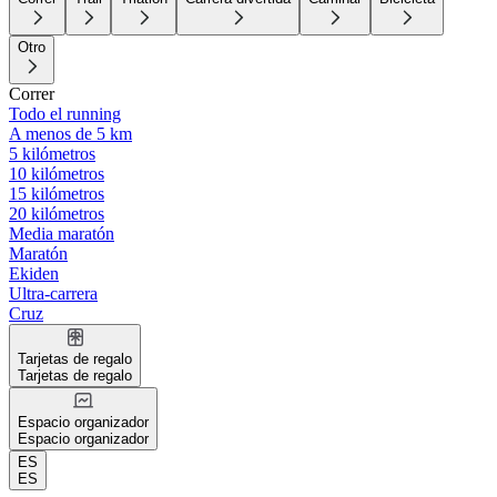
Otro
Correr
Todo el running
A menos de 5 km
5 kilómetros
10 kilómetros
15 kilómetros
20 kilómetros
Media maratón
Maratón
Ekiden
Ultra-carrera
Cruz
Tarjetas de regalo
Tarjetas de regalo
Espacio organizador
Espacio organizador
ES
ES