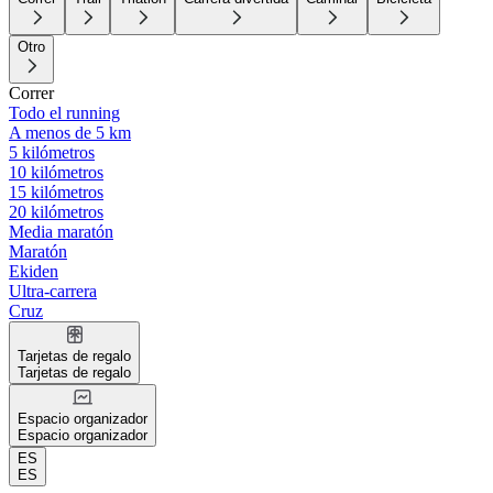
Otro
Correr
Todo el running
A menos de 5 km
5 kilómetros
10 kilómetros
15 kilómetros
20 kilómetros
Media maratón
Maratón
Ekiden
Ultra-carrera
Cruz
Tarjetas de regalo
Tarjetas de regalo
Espacio organizador
Espacio organizador
ES
ES