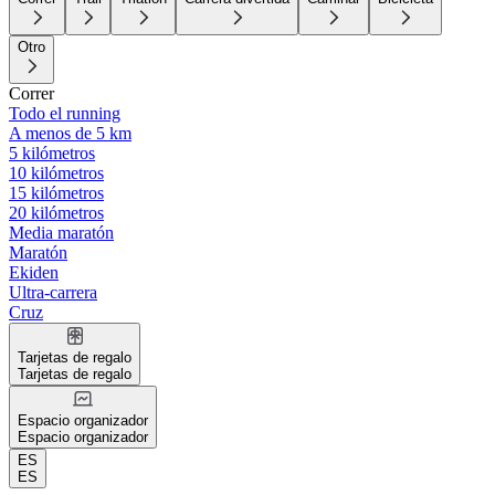
Otro
Correr
Todo el running
A menos de 5 km
5 kilómetros
10 kilómetros
15 kilómetros
20 kilómetros
Media maratón
Maratón
Ekiden
Ultra-carrera
Cruz
Tarjetas de regalo
Tarjetas de regalo
Espacio organizador
Espacio organizador
ES
ES