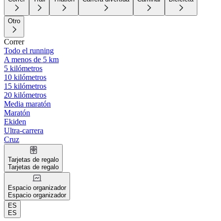
Otro
Correr
Todo el running
A menos de 5 km
5 kilómetros
10 kilómetros
15 kilómetros
20 kilómetros
Media maratón
Maratón
Ekiden
Ultra-carrera
Cruz
Tarjetas de regalo
Tarjetas de regalo
Espacio organizador
Espacio organizador
ES
ES