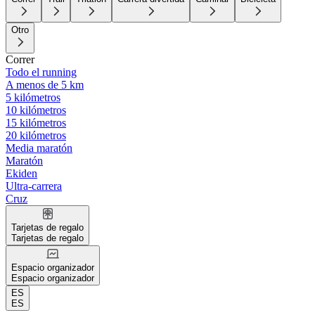
Otro
Correr
Todo el running
A menos de 5 km
5 kilómetros
10 kilómetros
15 kilómetros
20 kilómetros
Media maratón
Maratón
Ekiden
Ultra-carrera
Cruz
Tarjetas de regalo
Tarjetas de regalo
Espacio organizador
Espacio organizador
ES
ES