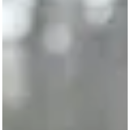
excepcional a pocos kilómetros de Beaune
• Un ambiente agradable con un equipo organizativo y voluntarios
dispuestos a darle la bienvenida y motivarte
• Retos para todos los niveles: tanto si eres un corredor
experimentado como si eres principiante, ¡hay un curso hecho para
ti!
3 buenas razones para participar:< /strong>
• ¡Pon a prueba tus límites en un nuevo recorrido diseñado por
los especialistas de Sport&Nature Beaune !
• Apoya a las asociaciones locales y aquellos que hacen realidad
el espíritu de solidaridad y deporte en Costa Dorada. Este año
serán la Asociación CORENTIN y las BLACKS CHAIRS de
Nuits Saint Georges las que recibirán apoyo para la adquisición
de un rugby en silla de ruedas.
• Correr por una acción que tenga sentido y cree un vínculo.
Entonces, ¿estás listo para asumir el desafío? Te esperamos en
la Montaña de Beaune el sábado 4 de enero de 2025