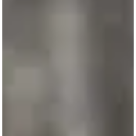
Aún sin comunicar
Más información
Más información
Fecha por confirmar
Trail 14,5 km
14.5
km
+350
m
14:00
Trail
Trail de descubrimiento