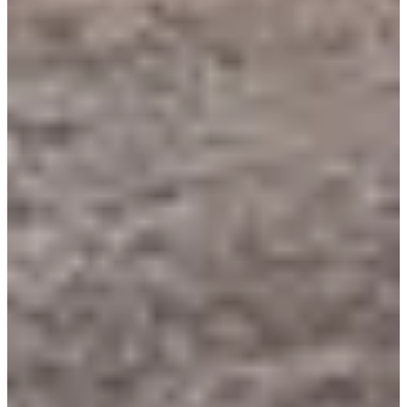
LA'Team.com
Ver el sitio web
Elige una carrera
Randonnée 8,5 km
Fecha por confirmar
Más información
Más información
Randonnée 8,5 km (- de 15ans)
Fecha por confirmar
Más información
Más información
Trail 25 km
Fecha por confirmar
Más información
Más información