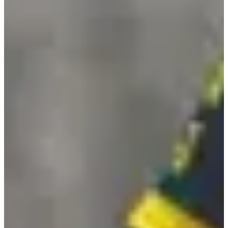
Aún sin comunicar
Más información
Más información
Fecha por confirmar
Randonnée 8,5 km (- de 15ans)
8.5
km
09:30
Caminar
Senderismo