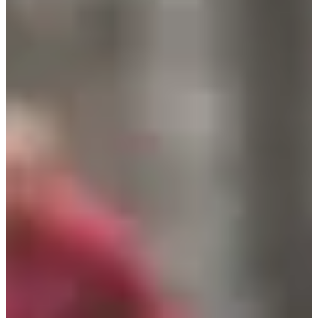
Fechas de inscripción
Aún sin comunicar
Más información
Más información
Fecha por confirmar
Trail 8,5 km
8.5
km
+170
m
14:15
Trail
Trail de descubrimiento