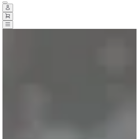
Todas las carreras
>
Trail
>
Trail de descubrimiento
>
Rotary Trail de
Beaune
Rotary Trail de Beaune
Fecha por confirmar
Guardar
Guardar
Compartir
Compartir
Ver todas las fotos
Ver todas las fotos
1 / 10