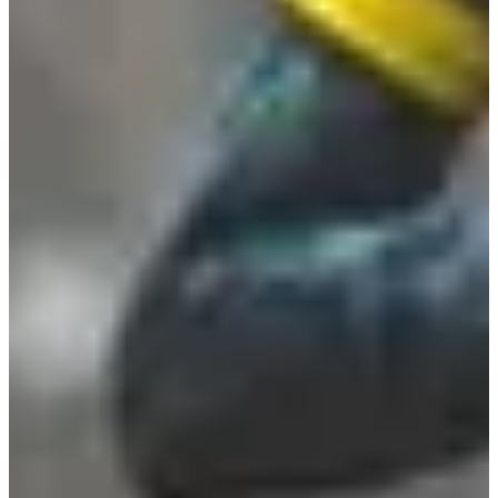
Fechas de inscripción
Aún sin comunicar
Más información
Más información
Fecha por confirmar
Trail 25 km
25
km
+600
m
13:30
Trail
Trail largo