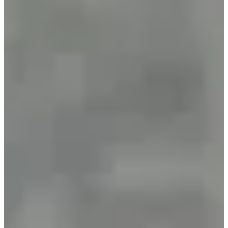
Resultados:
• 2023 (328 llegadas)
•
2024
(499 llegadas)
•
2025
(577 llegadas)
Carreras
Todo
Marche
Trail
enero de 2027
Fecha por confirmar
Randonnée 8,5 km
8.5
km
09:30
Caminar
Senderismo