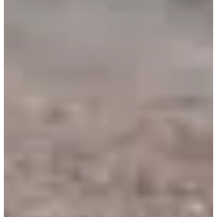
Rotary Club de Beaune
Ver el sitio web
Ver la página de
Facebook
Cronometrador