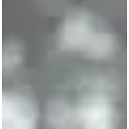
Acerca de
Carreras
Ubicación
Organizador
Cronometrador
ene
?
Fecha
Enero de 2027
Fecha por confirmar
Lugar
Beaune
21 - Côte-d'Or
769 registrados
en
2026
¡Empiece la octava edición del Rotary Trail de Beaune y comience
el año con estilo! Prepárate para correr por senderos únicos en el
corazón de la Montaña de Beaune, su bosque y sus famosos
viñedos.
Qué vas a encontrar en sitio:
• Magníficos paisajes y la alegría de correr en una naturaleza