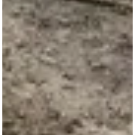
Course nature 5 km
5
km
+33
m
19:00
Correr
5 kilómetros