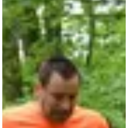
tu perro puede venir corriendo contigo!).
• Una buena causa: cada inscripción apoya a la asociación
Une
Main pour un Espoir
, porque correr para los demás es aún más
hermoso.
2 muy buenas razones para participar:
• Correr en la naturaleza es algo más que correr entre dos paradas de
autobús.
• Ayudar a una asociación mientras se suda en el bosque es la
combinación perfecta para los músculos del corazón y las
pantorrillas.
Carreras
junio de 2027
Fecha por confirmar
Course nature 16 km