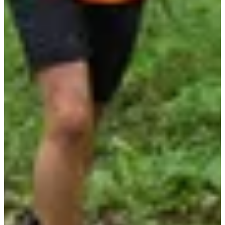
Fechas de inscripción
Aún sin comunicar
Más información
Más información
Fecha por confirmar
Course nature 10 km
10
km
+93
m
19:00
Correr
10 kilómetros