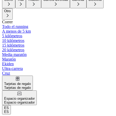
Otro
Correr
Todo el running
A menos de 5 km
5 kilómetros
10 kilómetros
15 kilómetros
20 kilómetros
Media maratón
Maratón
Ekiden
Ultra-carrera
Cruz
Tarjetas de regalo
Tarjetas de regalo
Espacio organizador
Espacio organizador
ES
ES