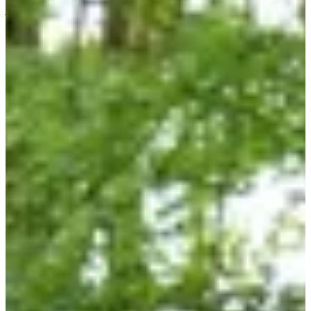
jun
?
Fecha
Junio de 2027
Fecha por confirmar
Lugar
Rurange-lès-Thionville
57 - Moselle
¿Asfalto, bocinas e intersecciones? Muy poco para nosotros. Aquí
corremos por el bosque, al aire libre, con pájaros como apoyo y, a
veces, un perro como compañero de equipo.
Qué encontrarás allí:
• Recorridos para todos los terneros: 5, 10, 14 o 19 km, tú decides si
quieres pasear, galopar o batir tu récord personal.
• Una Rainbow Run para niños: color, risas y, sobre todo, una buena
excusa para que se duerman temprano por la noche.
• Un ambiente genial: familiar, cálido e incluso un poco peludo (¡sí,