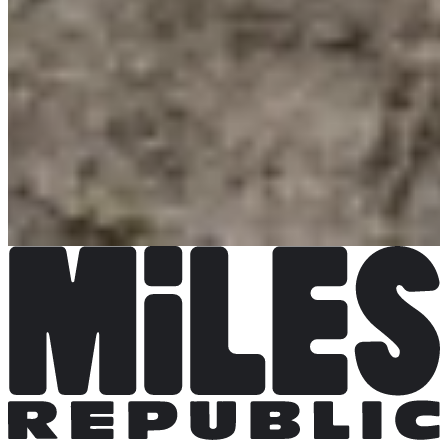
GOTIMING
Ver el sitio web
Elige una carrera
Course nature 16 km
Fecha por confirmar
Más información
Más información
Course nature 10 km
Fecha por confirmar
Más información
Más información
Course nature 5 km
Fecha por confirmar
Más información
Más información