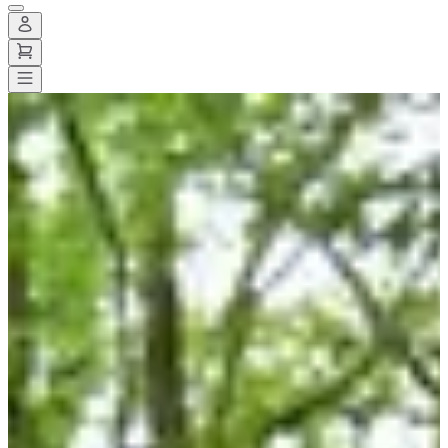
Todas las carreras
>
Correr
>
20 kilómetros
>
RunRange
RunRange
Fecha por confirmar
Guardar
Guardar
Compartir
Compartir
Ver todas las fotos
Ver todas las fotos
1 / 6
Acerca de
Carreras
Ubicación
Organizador
Cronometrador