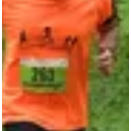
16
km
+140
m
19:00
Correr
20 kilómetros