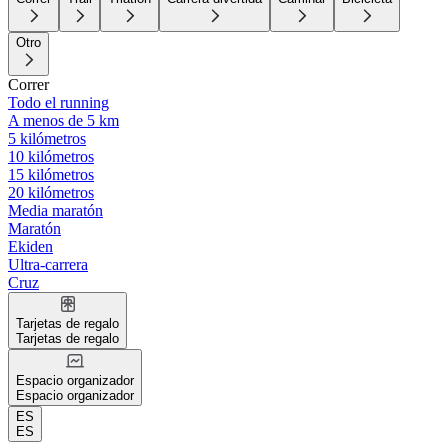
Otro
Correr
Todo el running
A menos de 5 km
5 kilómetros
10 kilómetros
15 kilómetros
20 kilómetros
Media maratón
Maratón
Ekiden
Ultra-carrera
Cruz
Tarjetas de regalo
Tarjetas de regalo
Espacio organizador
Espacio organizador
ES
ES