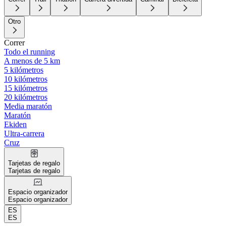
Otro
Correr
Todo el running
A menos de 5 km
5 kilómetros
10 kilómetros
15 kilómetros
20 kilómetros
Media maratón
Maratón
Ekiden
Ultra-carrera
Cruz
Tarjetas de regalo
Tarjetas de regalo
Espacio organizador
Espacio organizador
ES
ES