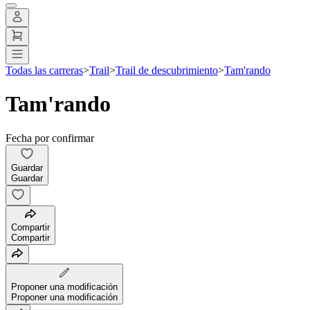
Todas las carreras
>
Trail
>
Trail de descubrimiento
>
Tam'rando
Tam'rando
Fecha por confirmar
Guardar
Guardar
Compartir
Compartir
Proponer una modificación
Proponer una modificación