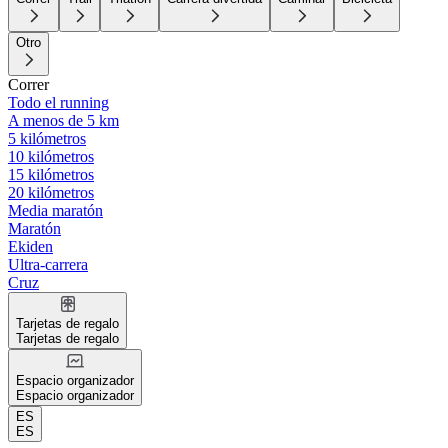
Otro
Correr
Todo el running
A menos de 5 km
5 kilómetros
10 kilómetros
15 kilómetros
20 kilómetros
Media maratón
Maratón
Ekiden
Ultra-carrera
Cruz
Tarjetas de regalo
Tarjetas de regalo
Espacio organizador
Espacio organizador
ES
ES