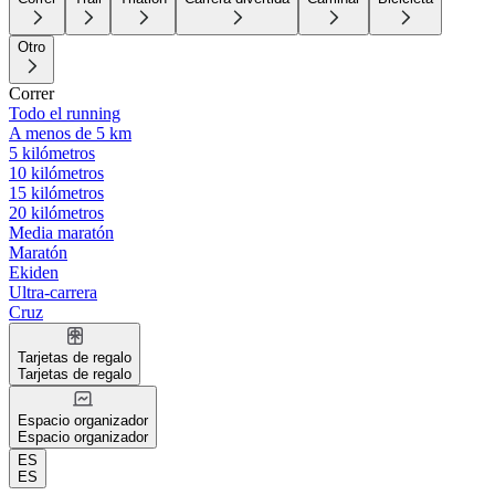
Otro
Correr
Todo el running
A menos de 5 km
5 kilómetros
10 kilómetros
15 kilómetros
20 kilómetros
Media maratón
Maratón
Ekiden
Ultra-carrera
Cruz
Tarjetas de regalo
Tarjetas de regalo
Espacio organizador
Espacio organizador
ES
ES