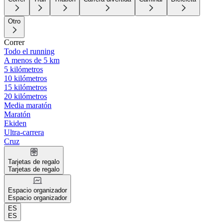
Otro
Correr
Todo el running
A menos de 5 km
5 kilómetros
10 kilómetros
15 kilómetros
20 kilómetros
Media maratón
Maratón
Ekiden
Ultra-carrera
Cruz
Tarjetas de regalo
Tarjetas de regalo
Espacio organizador
Espacio organizador
ES
ES