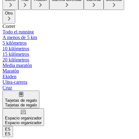
Otro
Correr
Todo el running
A menos de 5 km
5 kilómetros
10 kilómetros
15 kilómetros
20 kilómetros
Media maratón
Maratón
Ekiden
Ultra-carrera
Cruz
Tarjetas de regalo
Tarjetas de regalo
Espacio organizador
Espacio organizador
ES
ES