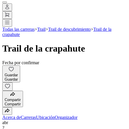
Todas las carreras
>
Trail
>
Trail de descubrimiento
>
Trail de la
crapahute
Trail de la crapahute
Fecha por confirmar
Guardar
Guardar
Compartir
Compartir
Acerca de
Carreras
Ubicación
Organizador
abr
?