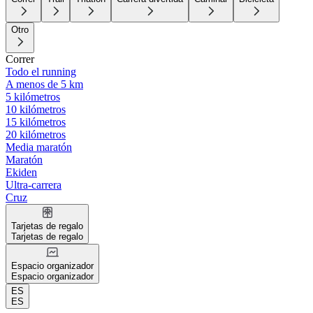
Otro
Correr
Todo el running
A menos de 5 km
5 kilómetros
10 kilómetros
15 kilómetros
20 kilómetros
Media maratón
Maratón
Ekiden
Ultra-carrera
Cruz
Tarjetas de regalo
Tarjetas de regalo
Espacio organizador
Espacio organizador
ES
ES