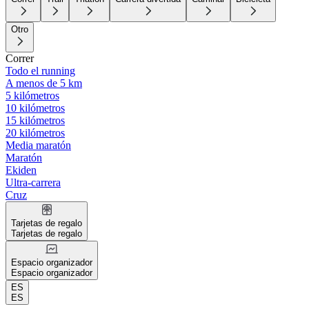
Otro
Correr
Todo el running
A menos de 5 km
5 kilómetros
10 kilómetros
15 kilómetros
20 kilómetros
Media maratón
Maratón
Ekiden
Ultra-carrera
Cruz
Tarjetas de regalo
Tarjetas de regalo
Espacio organizador
Espacio organizador
ES
ES