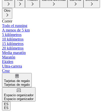
Otro
Correr
Todo el running
A menos de 5 km
5 kilómetros
10 kilómetros
15 kilómetros
20 kilómetros
Media maratón
Maratón
Ekiden
Ultra-carrera
Cruz
Tarjetas de regalo
Tarjetas de regalo
Espacio organizador
Espacio organizador
ES
ES