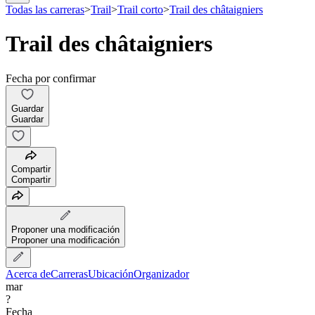
Todas las carreras
>
Trail
>
Trail corto
>
Trail des châtaigniers
Trail des châtaigniers
Fecha por confirmar
Guardar
Guardar
Compartir
Compartir
Proponer una modificación
Proponer una modificación
Acerca de
Carreras
Ubicación
Organizador
mar
?
Fecha