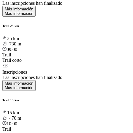
Las inscripciones han finalizado
Más información
Más información
Trail 25 km
25
km
+730
m
09:00
Trail
Trail corto
Inscripciones
Las inscripciones han finalizado
Más información
Más información
Trail 15 km
15
km
+470
m
10:00
Trail