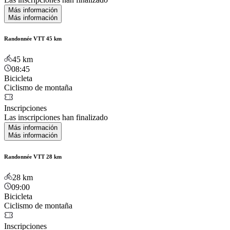
Más información
Más información
Randonnée VTT 45 km
45
km
08:45
Bicicleta
Ciclismo de montaña
Inscripciones
Las inscripciones han finalizado
Más información
Más información
Randonnée VTT 28 km
28
km
09:00
Bicicleta
Ciclismo de montaña
Inscripciones