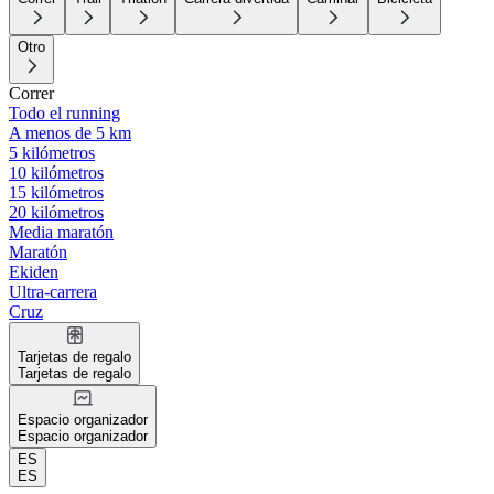
Otro
Correr
Todo el running
A menos de 5 km
5 kilómetros
10 kilómetros
15 kilómetros
20 kilómetros
Media maratón
Maratón
Ekiden
Ultra-carrera
Cruz
Tarjetas de regalo
Tarjetas de regalo
Espacio organizador
Espacio organizador
ES
ES