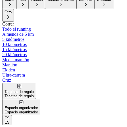
Otro
Correr
Todo el running
A menos de 5 km
5 kilómetros
10 kilómetros
15 kilómetros
20 kilómetros
Media maratón
Maratón
Ekiden
Ultra-carrera
Cruz
Tarjetas de regalo
Tarjetas de regalo
Espacio organizador
Espacio organizador
ES
ES