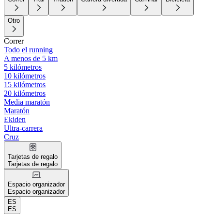
Otro
Correr
Todo el running
A menos de 5 km
5 kilómetros
10 kilómetros
15 kilómetros
20 kilómetros
Media maratón
Maratón
Ekiden
Ultra-carrera
Cruz
Tarjetas de regalo
Tarjetas de regalo
Espacio organizador
Espacio organizador
ES
ES