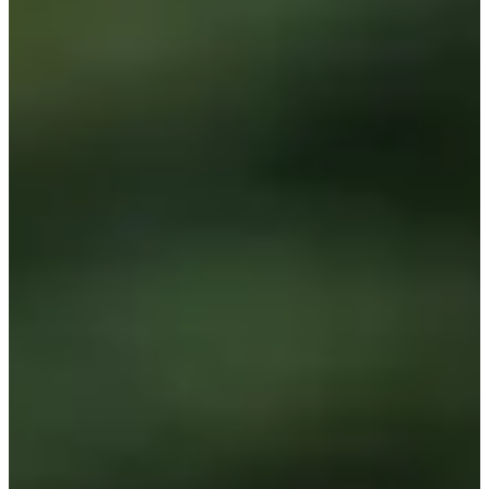
Y no olvides, una vez finalizada la carrera, disfrutar de la belleza. de
Les Andelys. La ciudad es conocida por su magnífico Château-
Gaillard, una fortaleza medieval que ofrece impresionantes vistas del
Sena. ¡Hay que saber levantar la vista de los senderos para irse con
tantos recuerdos nuevos como sea posible!
Entonces, ¿estás listo para asumir el desafío? ¡Te esperamos en la
línea de salida del Camino de los Reyes Malditos!
Un evento cronometrado por [MPSE](https://mpsportsevents.
wixsite.com /mpse-chrono).
Créditos de las fotografías ©Lucie JOUR
Carreras
dom, 27 de septiembre de 2026
Trail 60 km