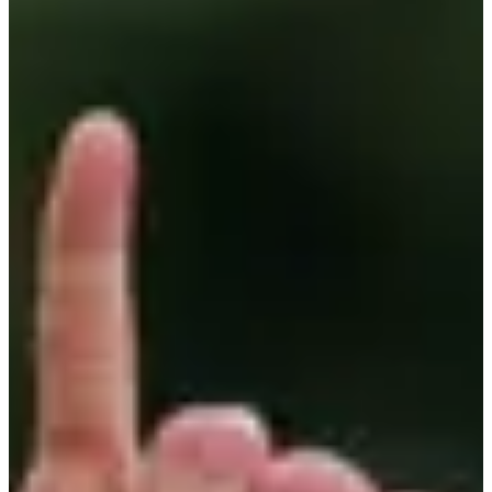
60
km
+2600
m
07:30
Trail
Trail largo