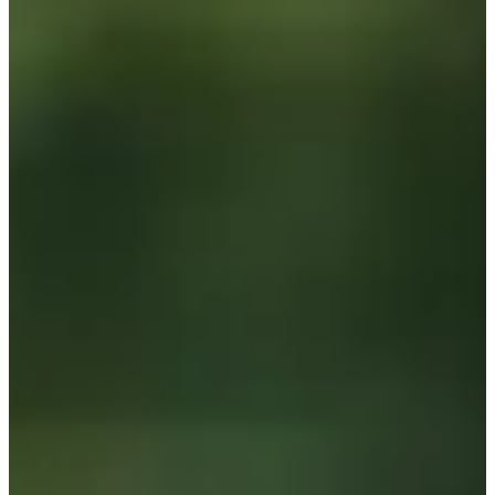
27
Fecha
Domingo, 27 de septiembre de 2026
Lugar
Les Andelys
27 - Eure
Prepárate para vivir una aventura deportiva inolvidable en la Ruta de
los Reyes Malditos, un evento excepcional que tiene lugar en Les
Andelys, en el departamento de Eure. ¡Esta carrera ofrece desafíos
para todos los niveles, con recorridos variados que pondrán a prueba
tu resistencia y determinación con vistas impresionantes que pueden
sorprenderte!
Cada carrera ofrece un desafío único, con cambios de elevación que
aumentan con la distancia del recorrido. Tanto si eres principiante
como si eres un corredor experimentado, encontrarás un desafío que
se adapte a ti. ¡Así que no lo dudes más y únete a nosotros en esta
increíble aventura deportiva!