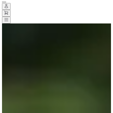
Todas las carreras
>
Trail
>
Trail largo
>
Trail des rois maudits
Trail des rois maudits
Guardar
Guardar
Compartir
Compartir
Ver todas las fotos
Ver todas las fotos
1 / 7
Acerca de
Carreras
Ubicación
Organizador
sept