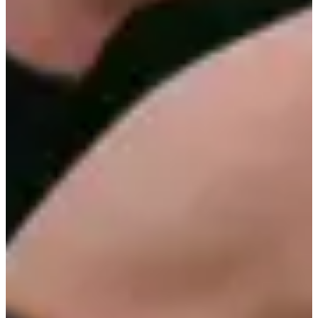
Fechas de inscripción
Aún sin comunicar
Más información
Más información
Trail 28 km
28
km