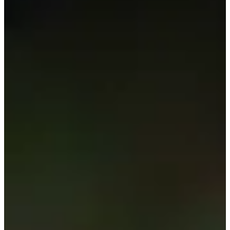
Fechas de inscripción
Aún sin comunicar
Más información
Más información
Trail 13 km
13.2
km
+540
m
09:00
Trail
Trail de descubrimiento