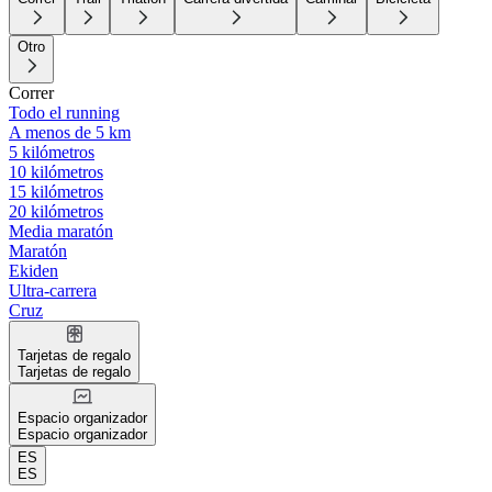
Otro
Correr
Todo el running
A menos de 5 km
5 kilómetros
10 kilómetros
15 kilómetros
20 kilómetros
Media maratón
Maratón
Ekiden
Ultra-carrera
Cruz
Tarjetas de regalo
Tarjetas de regalo
Espacio organizador
Espacio organizador
ES
ES