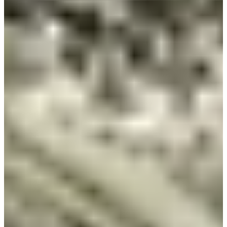
Club Athlétisme Pontcharra LaRochette
Ver el sitio web
Recorridos propuestos
10 km – descubrimiento
: bucle accesible alrededor de
Prapoutel, ideal para principiantes, con senderos alpinos y
panoramas.
18 km – intermedio
: recorrido técnico que conecta Prapoutel
con Pipay antes de regresar a la estación, con subidas
sostenidas.
25 km – confirmado
: itinerario exigente que atraviesa crestas
y valles, permitiendo recorrer las dos vertientes entre
Prapoutel, Pipay y le Pleynet.
Espíritu del evento
Carrera en altitud en Prapoutel, en Isère, que ofrece aire puro,
paisajes alpinos e inmersión deportiva en el corazón del
macizo de Belledonne.
Gancho