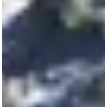
Fechas de inscripción
Aún sin comunicar
Más información
Más información
Fecha por confirmar
Marche Nordique - 10 km
10
km
+450
m
-450
m
08:30
Caminar
Marcha nórdica