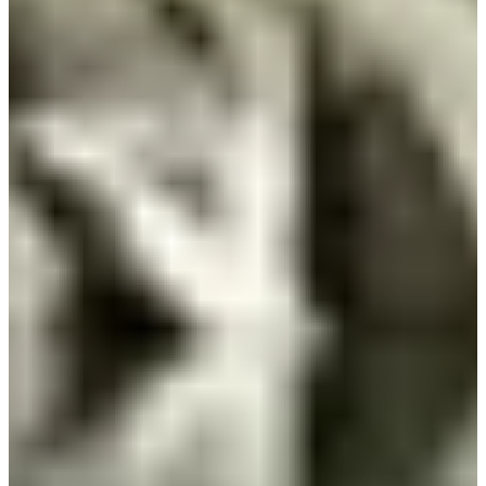
La energía de las cumbres, la fuerza de los senderos, la llamada de la
altitud: el Trail des 7 Laux te espera para superar tus límites en el
corazón de Belledonne.
Cronometrador
Perf Event
Ver el sitio web
Elige una carrera