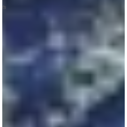
+450
m
-450
m
08:50
Trail
Trail de descubrimiento