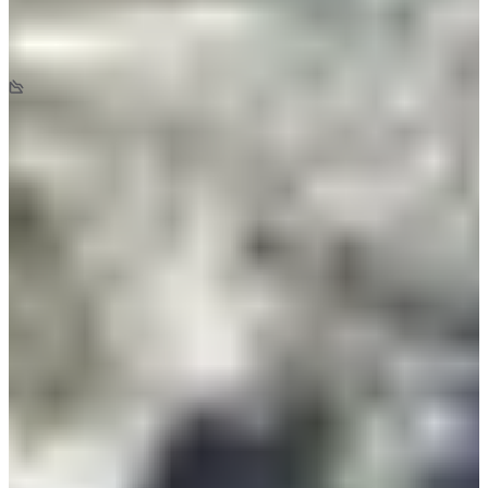
Trail 25 km
25
km
+1650
m
-1650
m
08:30
Trail
Trail corto