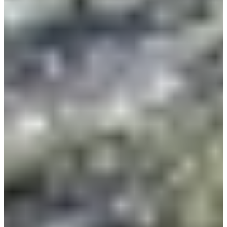
Fecha por confirmar
Initiation - Marche Nordique
2
km
09:00
Caminar
Marcha nórdica