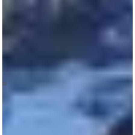
Fechas de inscripción
Aún sin comunicar
Más información
Más información
Fecha por confirmar
Trail 18 km
18
km
+1050
m
-1050
m
08:40
Trail
Trail de descubrimiento