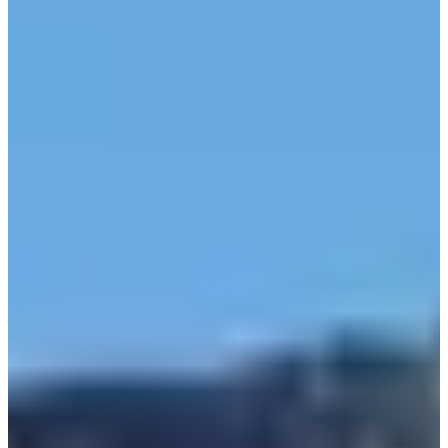
Para ver la lista de inscritos,
¡haga clic aquí
! 👈
Resultados :
[2024](https://go.milesrepublic.com/hubfs/Résultats/Résultats
2024 - Trail des 7 laux.pdf) (322 llegadas)
Carreras
Todo
Trail
Marche
julio de 2027
Fecha por confirmar
Course nature 10 km
10
km