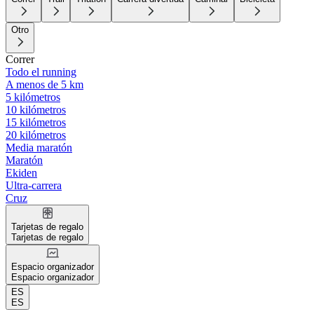
Otro
Correr
Todo el running
A menos de 5 km
5 kilómetros
10 kilómetros
15 kilómetros
20 kilómetros
Media maratón
Maratón
Ekiden
Ultra-carrera
Cruz
Tarjetas de regalo
Tarjetas de regalo
Espacio organizador
Espacio organizador
ES
ES