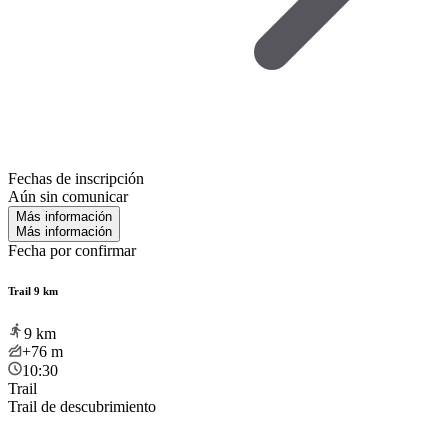
Fechas de inscripción
Aún sin comunicar
Más información
Más información
Fecha por confirmar
Trail 9 km
9
km
+76
m
10:30
Trail
Trail de descubrimiento