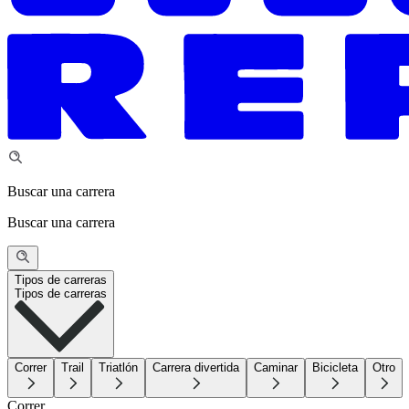
Buscar una carrera
Buscar una carrera
Tipos de carreras
Tipos de carreras
Correr
Trail
Triatlón
Carrera divertida
Caminar
Bicicleta
Otro
Correr