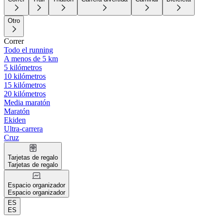
Otro
Correr
Todo el running
A menos de 5 km
5 kilómetros
10 kilómetros
15 kilómetros
20 kilómetros
Media maratón
Maratón
Ekiden
Ultra-carrera
Cruz
Tarjetas de regalo
Tarjetas de regalo
Espacio organizador
Espacio organizador
ES
ES