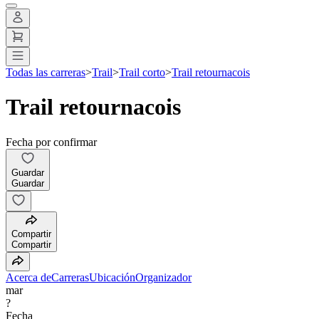
Todas las carreras
>
Trail
>
Trail corto
>
Trail retournacois
Trail retournacois
Fecha por confirmar
Guardar
Guardar
Compartir
Compartir
Acerca de
Carreras
Ubicación
Organizador
mar
?
Fecha