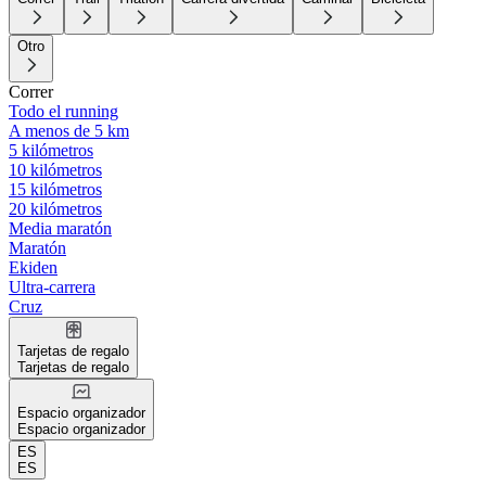
Otro
Correr
Todo el running
A menos de 5 km
5 kilómetros
10 kilómetros
15 kilómetros
20 kilómetros
Media maratón
Maratón
Ekiden
Ultra-carrera
Cruz
Tarjetas de regalo
Tarjetas de regalo
Espacio organizador
Espacio organizador
ES
ES