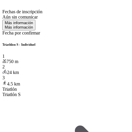
Fechas de inscripción
Aún sin comunicar
Más información
Más información
Fecha por confirmar
Triathlon S - Individuel
1
750
m
2
24
km
3
4.5
km
Triatlón
Triatlón S