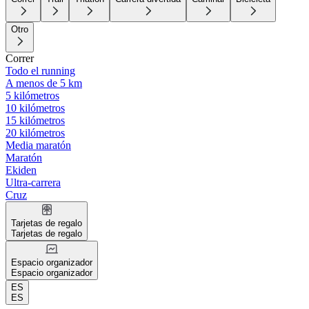
Otro
Correr
Todo el running
A menos de 5 km
5 kilómetros
10 kilómetros
15 kilómetros
20 kilómetros
Media maratón
Maratón
Ekiden
Ultra-carrera
Cruz
Tarjetas de regalo
Tarjetas de regalo
Espacio organizador
Espacio organizador
ES
ES