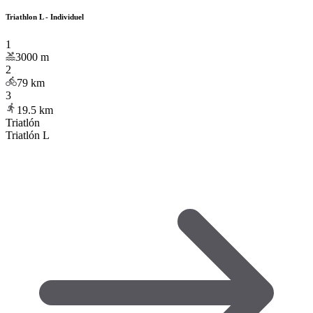
Triathlon L - Individuel
1
3000
m
2
79
km
3
19.5
km
Triatlón
Triatlón L