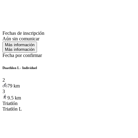
Fechas de inscripción
Aún sin comunicar
Más información
Más información
Fecha por confirmar
Duathlon L - Individuel
2
79
km
3
9.5
km
Triatlón
Triatlón L