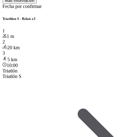
Más información
Fecha por confirmar
Triathlon S - Relais x3
1
1
m
2
20
km
3
5
km
10:00
Triatlón
Triatlón S