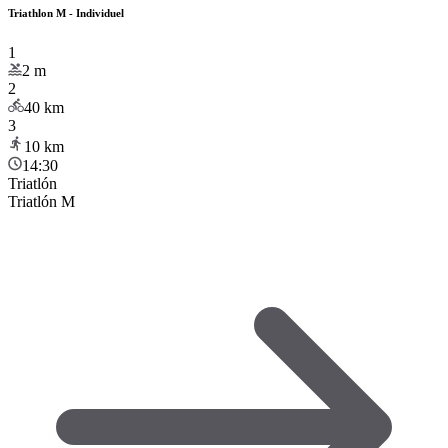
Triathlon M - Individuel
1
2
m
2
40
km
3
10
km
14:30
Triatlón
Triatlón M