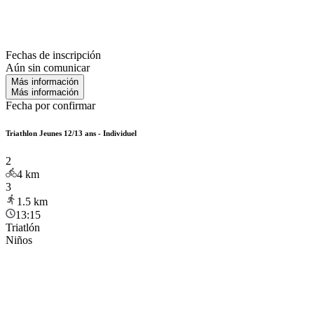
Fechas de inscripción
Aún sin comunicar
Más información
Más información
Fecha por confirmar
Triathlon Jeunes 12/13 ans - Individuel
2
4
km
3
1.5
km
13:15
Triatlón
Niños