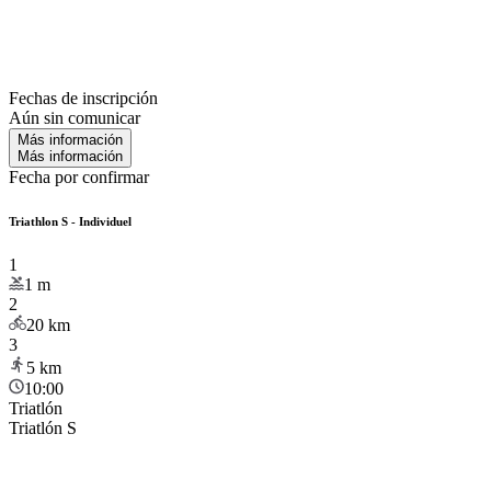
Fechas de inscripción
Aún sin comunicar
Más información
Más información
Fecha por confirmar
Triathlon S - Individuel
1
1
m
2
20
km
3
5
km
10:00
Triatlón
Triatlón S