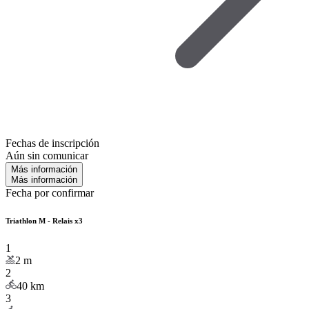
Fechas de inscripción
Aún sin comunicar
Más información
Más información
Fecha por confirmar
Triathlon M - Relais x3
1
2
m
2
40
km
3