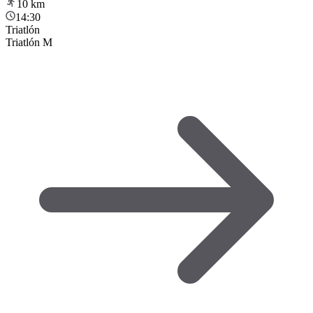
10
km
14:30
Triatlón
Triatlón M