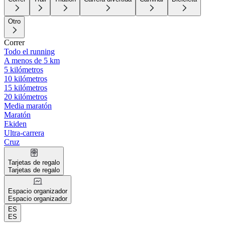
Otro
Correr
Todo el running
A menos de 5 km
5 kilómetros
10 kilómetros
15 kilómetros
20 kilómetros
Media maratón
Maratón
Ekiden
Ultra-carrera
Cruz
Tarjetas de regalo
Tarjetas de regalo
Espacio organizador
Espacio organizador
ES
ES