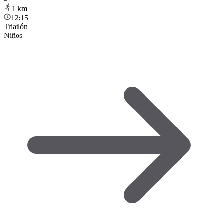
1
km
12:15
Triatlón
Niños