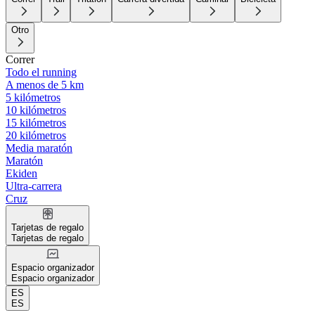
Otro
Correr
Todo el running
A menos de 5 km
5 kilómetros
10 kilómetros
15 kilómetros
20 kilómetros
Media maratón
Maratón
Ekiden
Ultra-carrera
Cruz
Tarjetas de regalo
Tarjetas de regalo
Espacio organizador
Espacio organizador
ES
ES