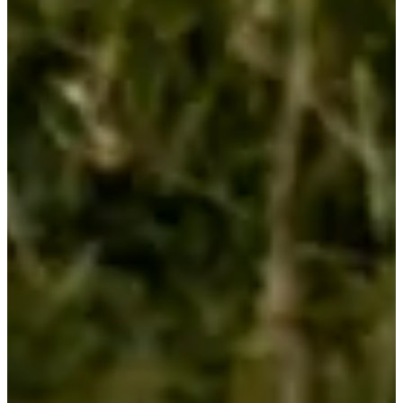
Ver el sitio web
Ver cuenta de Instagram
Ver la página de
Facebook
Elige una carrera
UTMA - 65 km
Fecha por confirmar
Más información
Más información
Trail des Deux Lacs - 40 km
Fecha por confirmar
Más información
Más información
Chemin des Crêtes - 20 km
Fecha por confirmar
Más información
Más información
Top of the Roc’h - 11 km
Fecha por confirmar