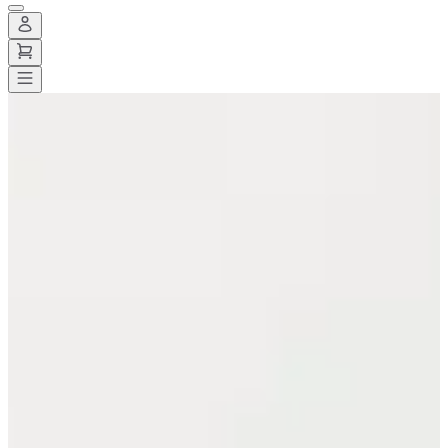
Todas las carreras
>
Trail
>
Ultra-trail
>
UTMA - Ultra trail des monts
d'arrée
UTMA - Ultra trail des monts
d'arrée
Fecha por confirmar
Guardar
Guardar
Compartir
Compartir
Ver todas las fotos