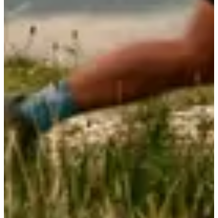
Fecha por confirmar
Top of the Roc’h - 11 km
11
km
+300
m
15:45
Trail
Trail de descubrimiento