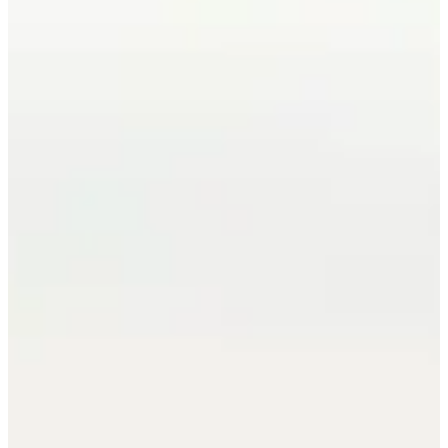
Consulta esta fecha, prepara tu camelbak y, sobre todo, no
tardes en registrándose. Mientras tanto, te dejaremos visualizar
tu llegada triunfal con el aliento de los bretones... y un merecido
vaso de sidra.
Carreras
mayo de 2027
Fecha por confirmar
UTMA - 65 km
65
km
+1100
m
08:00
Trail
Ultra-trail