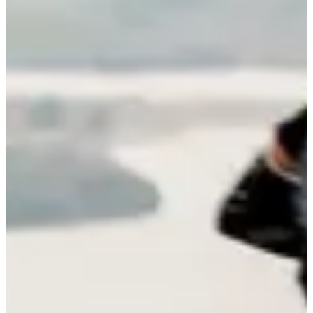
Fechas de inscripción
Aún sin comunicar
Más información
Más información
Fecha por confirmar
Chemin des Crêtes - 20 km
20
km
+650
m
15:30
Trail
Trail de descubrimiento