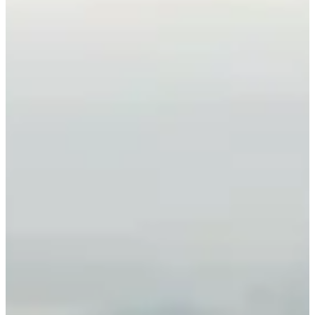
Trail des Deux Lacs - 40 km
40
km
+1300
m
10:00
Trail
Trail corto