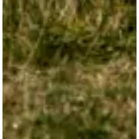
Fechas de inscripción
Aún sin comunicar
Más información
Más información
Equipamiento obligatorio
UTMA - 65 km
Trail des Deux Lacs - 40 km
Chemin des Crêtes - 20 km
Manta de supervivencia
Reserva de agua: 1L mínimo
Reserva de alimentos