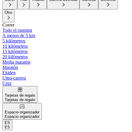
Otro
Correr
Todo el running
A menos de 5 km
5 kilómetros
10 kilómetros
15 kilómetros
20 kilómetros
Media maratón
Maratón
Ekiden
Ultra-carrera
Cruz
Tarjetas de regalo
Tarjetas de regalo
Espacio organizador
Espacio organizador
ES
ES