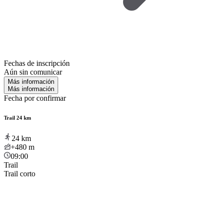
Fechas de inscripción
Aún sin comunicar
Más información
Más información
Fecha por confirmar
Trail 24 km
24
km
+480
m
09:00
Trail
Trail corto