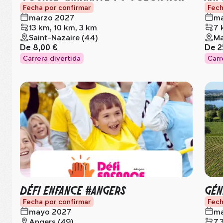
Fecha por confirmar
Fech
marzo 2027
ma
13 km, 10 km, 3 km
7 
Saint-Nazaire (44)
Ma
De
8,00 €
De
2
Carrera divertida
Carr
DÉFI ENFANCE #ANGERS
GÉN
Fecha por confirmar
Fech
mayo 2027
ma
Angers (49)
7.