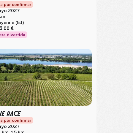
a por confirmar
yo 2027
km
yenne (53)
5,00 €
era divertida
IE RACE
a por confirmar
yo 2027
3 km, 1.5 km