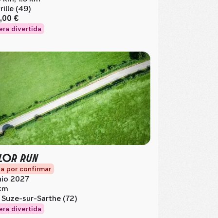
rille (49)
,00 €
era divertida
LOR RUN
a por confirmar
nio 2027
km
 Suze-sur-Sarthe (72)
era divertida