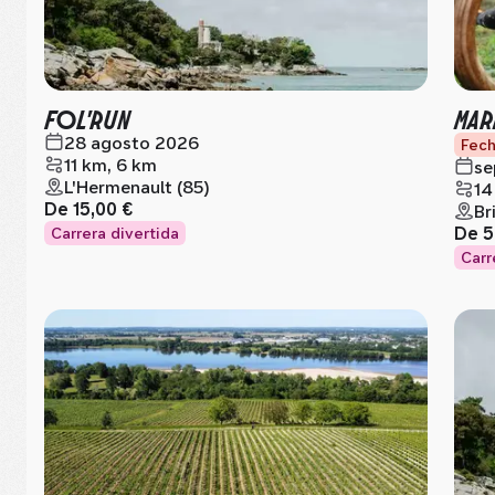
FOL'RUN
MAR
28 agosto 2026
Fech
11 km, 6 km
se
L'Hermenault (85)
14
De
15,00 €
Br
De
5
Carrera divertida
Carr