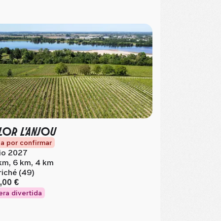
OR L'ANJOU
a por confirmar
lio 2027
km, 6 km, 4 km
riché (49)
,00 €
era divertida