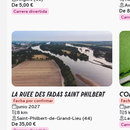
De
5,00 €
Av
De
8
Carrera divertida
Carr
LA RUEE DES FADAS SAINT PHILBERT
CO
Fecha por confirmar
Fech
junio 2027
ju
8 km
5 
Saint-Philbert-de-Grand-Lieu (44)
La
De
35,00 €
Carr