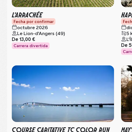
L'ARRACHÉE
HAP
Fecha por confirmar
Fech
octubre 2026
di
Le Lion-d'Angers (49)
5 
De
13,00 €
L'
De
5
Carrera divertida
Carr
COURSE CARITATIVE TC COLOR RUN
MAY