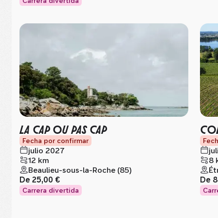
Carrera divertida
LA CAP OU PAS CAP
COL
Fecha por confirmar
Fech
julio 2027
ju
12 km
8 
Beaulieu-sous-la-Roche (85)
Ét
De
25,00 €
De
8
Carrera divertida
Carr