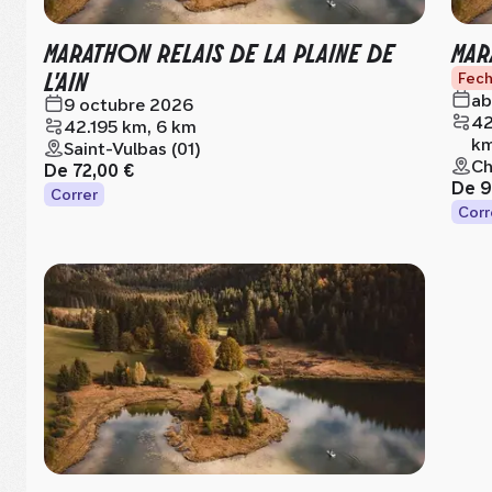
MARATHON RELAIS DE LA PLAINE DE
MAR
L'AIN
Fech
ab
9 octubre 2026
42
42.195 km, 6 km
km
Saint-Vulbas (01)
Ch
De
72,00 €
De
9
Correr
Corr