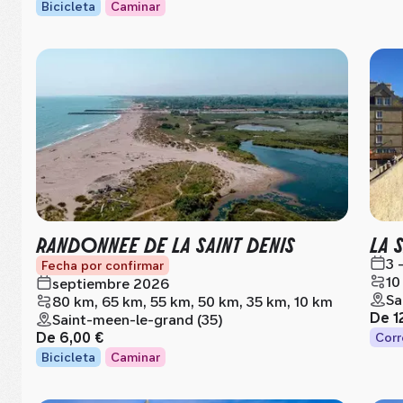
Bicicleta
Caminar
RANDONNEE DE LA SAINT DENIS
LA 
3 
Fecha por confirmar
10
septiembre 2026
Sa
80 km, 65 km, 55 km, 50 km, 35 km, 10 km
De
1
Saint-meen-le-grand (35)
De
6,00 €
Corr
Bicicleta
Caminar