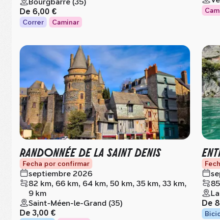
Bourgbarre (35)
Cam
De
6,00 €
Correr
Caminar
RANDONNÉE DE LA SAINT DENIS
ENT
Fecha por confirmar
Fech
septiembre 2026
se
82 km, 66 km, 64 km, 50 km, 35 km, 33 km,
85
9 km
La
Saint-Méen-le-Grand (35)
De
8
De
3,00 €
Bici