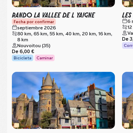
RANDO LA VALLEE DE L YAIGNE
LES
6 
Fecha por confirmar
12
septiembre 2026
Va
80 km, 65 km, 55 km, 40 km, 20 km, 16 km,
De
3
8 km
Nouvoitou (35)
Corr
De
6,00 €
Bicicleta
Caminar