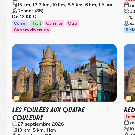
15 km, 12.2 km, 10 km, 8.5 km, 6 km, 1.5 km
se
Rennes (35)
60
De
12,00 €
13
Sa
Correr
Trail
Caminar
Otro
Carrera divertida
Bici
LES FOULÉES AUX QUATRE
RED
COULEURS
Fech
se
27 septiembre 2026
10
10 km, 5 km, 1 km
Ve