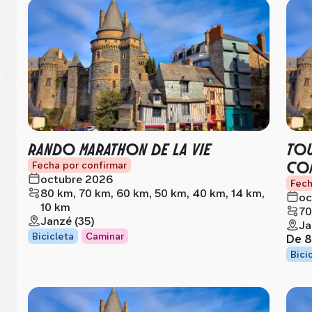
RANDO MARATHON DE LA VIE
TOU
CON
Fecha por confirmar
octubre 2026
Fech
80 km, 70 km, 60 km, 50 km, 40 km, 14 km,
oc
10 km
70
Janzé (35)
Ja
Bicicleta
Caminar
De
8
Bici