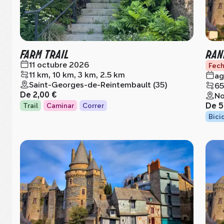
FARM TRAIL
RAN
11 octubre 2026
Fech
11 km, 10 km, 3 km, 2.5 km
ag
Saint-Georges-de-Reintembault (35)
65
De
2,00 €
No
De
5
Trail
Caminar
Correr
Bici