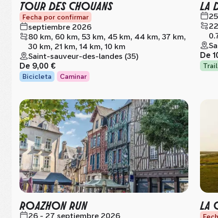
TOUR DES CHOUANS
LA 
25
Fecha por confirmar
22
septiembre 2026
0.
80 km, 60 km, 53 km, 45 km, 44 km, 37 km,
Sa
30 km, 21 km, 14 km, 10 km
De
1
Saint-sauveur-des-landes (35)
De
9,00 €
Trail
Bicicleta
Caminar
ROAZHON RUN
LA 
26 - 27 septiembre 2026
Fech