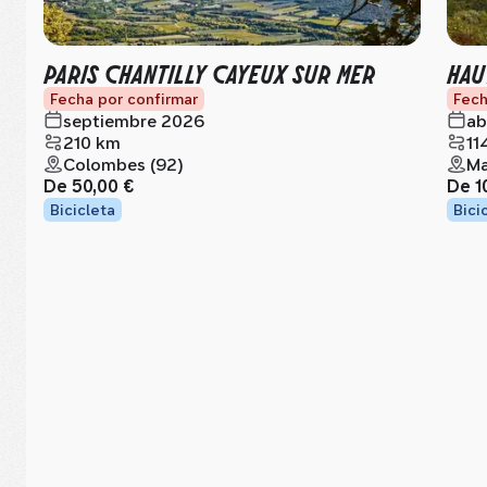
PARIS CHANTILLY CAYEUX SUR MER
HAU
Fecha por confirmar
Fech
septiembre 2026
ab
210 km
11
Colombes (92)
Ma
De
50,00 €
De
1
Bicicleta
Bici