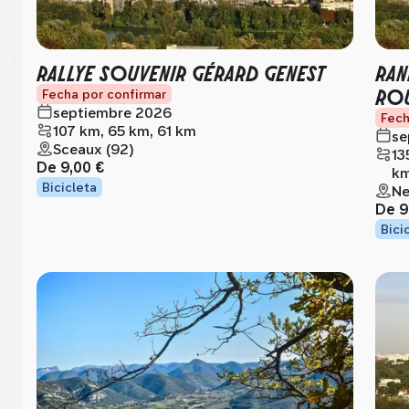
RALLYE SOUVENIR GÉRARD GENEST
RAN
RO
Fecha por confirmar
septiembre 2026
Fech
107 km, 65 km, 61 km
se
Sceaux (92)
13
De
9,00 €
k
Bicicleta
Ne
De
9
Bici