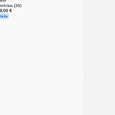
 km
ntclus (30)
9,00 €
cleta