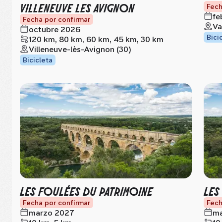
VILLENEUVE LES AVIGNON
Fech
fe
Fecha por confirmar
Va
octubre 2026
Bici
120 km, 80 km, 60 km, 45 km, 30 km
Villeneuve-lès-Avignon (30)
Bicicleta
LES FOULÉES DU PATRIMOINE
LES
Fecha por confirmar
Fech
marzo 2027
ma