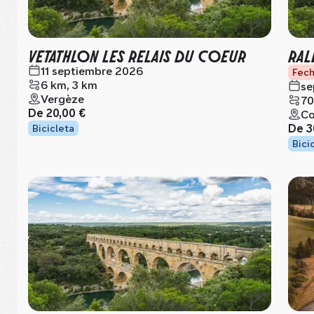
VETATHLON LES RELAIS DU COEUR
RAL
11 septiembre 2026
Fech
6 km, 3 km
se
Vergèze
70
De
20,00 €
Co
De
3
Bicicleta
Bici