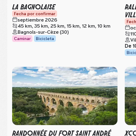
LA BAGNOLAISE
RAL
VIL
Fecha por confirmar
septiembre 2026
Fech
45 km, 35 km, 25 km, 15 km, 12 km, 10 km
oc
Bagnols-sur-Cèze (30)
11
Caminar
Bicicleta
Vi
De
1
Bici
RANDONNÉE DU FORT SAINT ANDRÉ
XCO