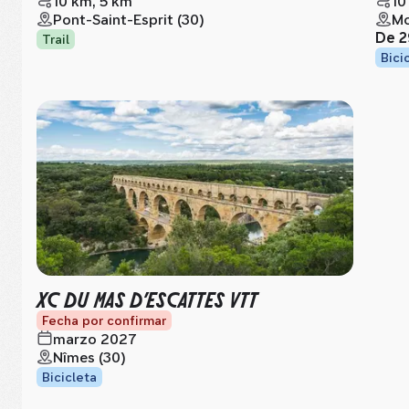
10 km, 5 km
10
Pont-Saint-Esprit (30)
Mo
De
2
Trail
Bici
XC DU MAS D’ESCATTES VTT
Fecha por confirmar
marzo 2027
Nîmes (30)
Bicicleta