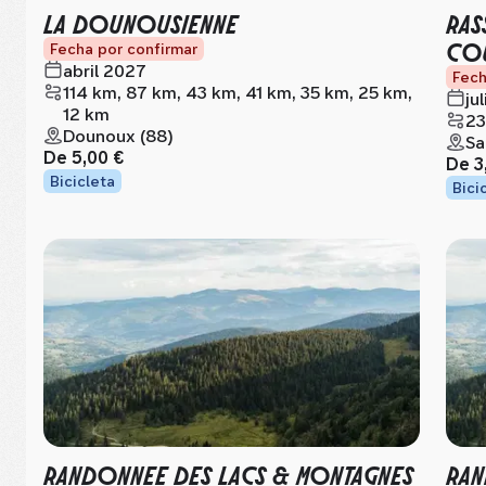
LA DOUNOUSIENNE
RAS
CO
Fecha por confirmar
abril 2027
Fech
114 km, 87 km, 43 km, 41 km, 35 km, 25 km,
ju
12 km
23
Dounoux (88)
Sa
De
5,00 €
De
3
Bicicleta
Bici
RANDONNEE DES LACS & MONTAGNES
RAN