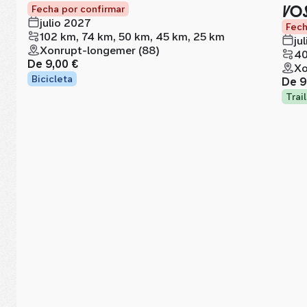
VOS
Fecha por confirmar
julio 2027
Fech
102 km, 74 km, 50 km, 45 km, 25 km
ju
Xonrupt-longemer (88)
40
De
9,00 €
Xo
Bicicleta
De
9
Trail