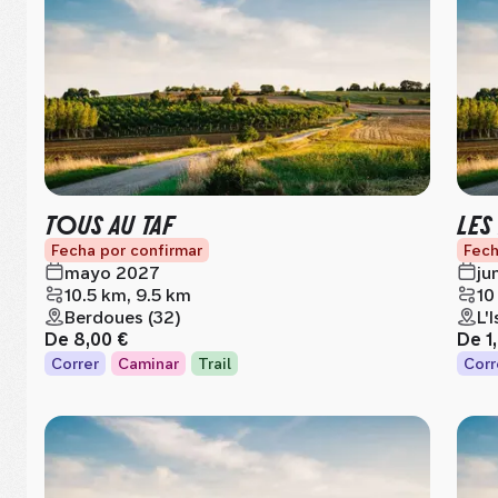
TOUS AU TAF
LES
Fecha por confirmar
Fech
mayo 2027
ju
10.5 km, 9.5 km
10
Berdoues (32)
L'
De
8,00 €
De
1
Correr
Caminar
Trail
Corr