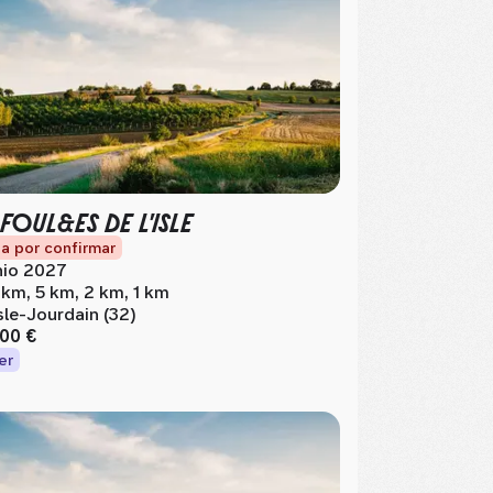
 FOUL&ES DE L'ISLE
a por confirmar
nio 2027
 km, 5 km, 2 km, 1 km
Isle-Jourdain (32)
,00 €
er