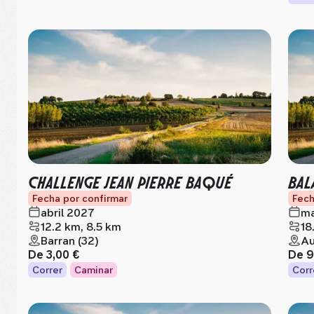
CHALLENGE JEAN PIERRE BAQUÉ
BAL
Fecha por confirmar
Fech
abril 2027
ma
12.2 km, 8.5 km
18
Barran (32)
Au
De
3,00 €
De
9
Correr
Caminar
Corr