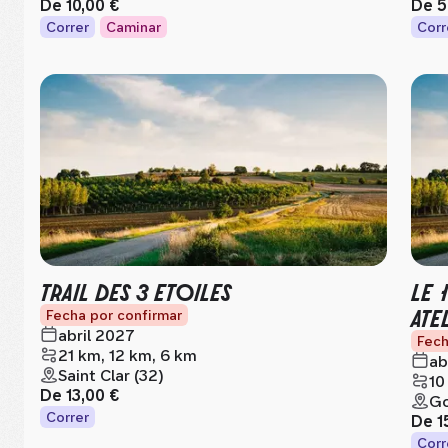
De
10,00 €
De
5
Correr
Caminar
Corr
TRAIL DES 3 ETOILES
LE 
ATE
Fecha por confirmar
abril 2027
Fech
21 km, 12 km, 6 km
ab
Saint Clar (32)
10
De
13,00 €
Go
Correr
De
1
Corr