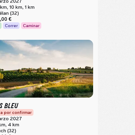
rzo 2027
 km, 10 km, 1 km
élan (32)
,00 €
Correr
Caminar
S BLEU
a por confirmar
rzo 2027
km, 4 km
ch (32)