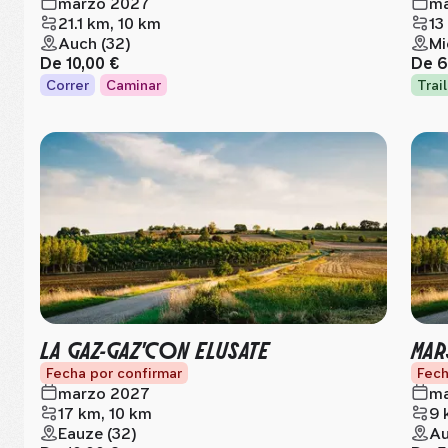
marzo 2027
ma
21.1 km, 10 km
13
Auch (32)
Mi
De
10,00 €
De
6
Correr
Caminar
Trail
LA GAZ-GAZ'CON ELUSATE
MAR
Fecha por confirmar
Fech
marzo 2027
ma
17 km, 10 km
9 
Eauze (32)
Au