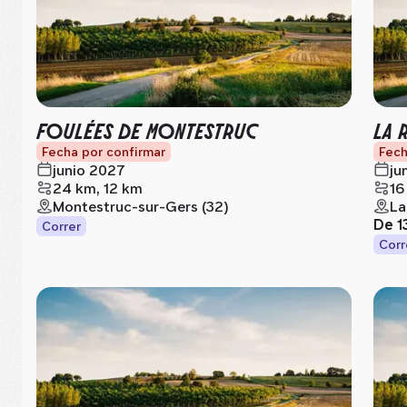
FOULÉES DE MONTESTRUC
LA 
Fecha por confirmar
Fech
junio 2027
ju
24 km, 12 km
16
Montestruc-sur-Gers (32)
La
De
1
Correr
Corr