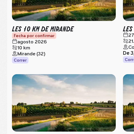
LES 10 KM DE MIRANDE
LES
27
Fecha por confirmar
21
agosto 2026
Co
10 km
De
3
Mirande (32)
Corr
Correr