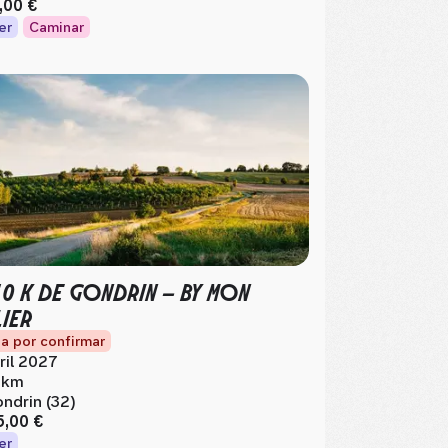
,00 €
er
Caminar
10 K DE GONDRIN – BY MON
LIER
a por confirmar
ril 2027
 km
ndrin (32)
5,00 €
er