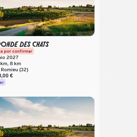
RONDE DES CHATS
a por confirmar
nio 2027
 km, 8 km
 Romieu (32)
3,00 €
er