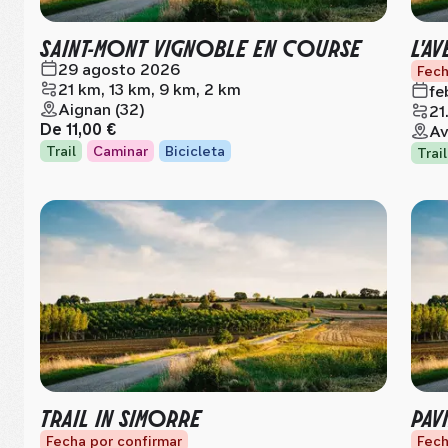
SAINT-MONT VIGNOBLE EN COURSE
L'A
29 agosto 2026
Fech
21 km, 13 km, 9 km, 2 km
fe
Aignan (32)
21
De
11,00 €
Av
Trail
Caminar
Bicicleta
Trail
TRAIL IN SIMORRE
PAV
Fecha por confirmar
Fech