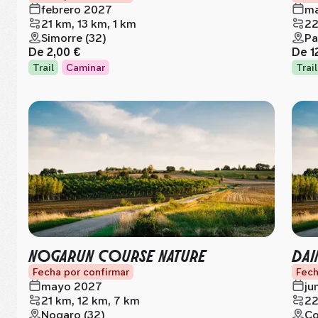
febrero 2027
ma
21 km, 13 km, 1 km
22
Simorre (32)
Pa
De
2,00 €
De
1
Trail
Caminar
Trail
NOGARUN COURSE NATURE
DAI
Fecha por confirmar
Fech
mayo 2027
ju
21 km, 12 km, 7 km
22
Nogaro (32)
Co