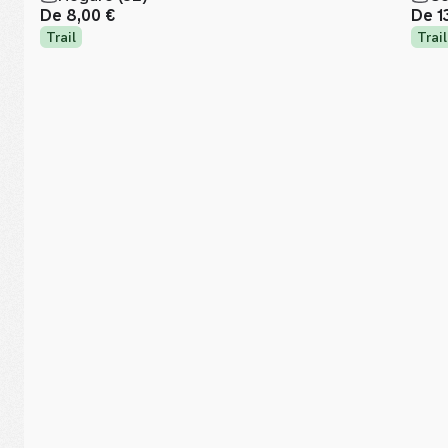
De
8,00 €
De
1
Trail
Trail