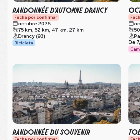
RANDONNÉE D'AUTOMNE DRANCY
OC
Fecha por confirmar
Fech
octubre 2026
oc
75 km, 52 km, 47 km, 27 km
50
Drancy (93)
Pa
De
7
Bicicleta
Cam
RANDONNÉE DU SOUVENIR
TOB
Fecha por confirmar
Fech