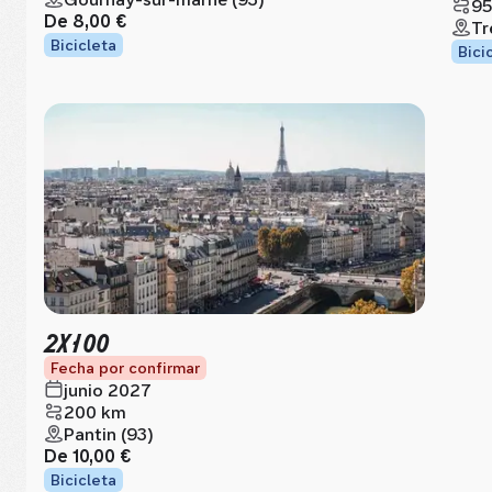
95
De
8,00 €
Tr
Bicicleta
Bici
2X100
Fecha por confirmar
junio 2027
200 km
Pantin (93)
De
10,00 €
Bicicleta