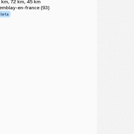
 km, 72 km, 45 km
emblay-en-france (93)
cleta