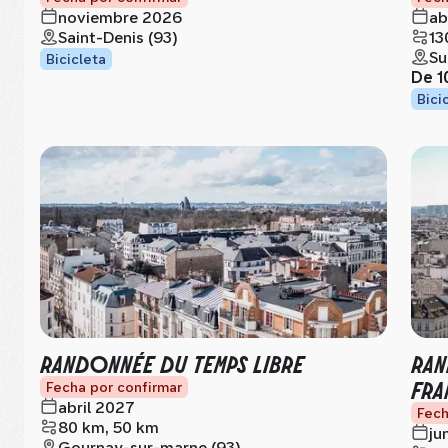
noviembre 2026
ab
Saint-Denis (93)
13
Su
Bicicleta
De
1
Bici
RANDONNÉE DU TEMPS LIBRE
RAN
FRA
Fecha por confirmar
abril 2027
Fech
80 km, 50 km
ju
Gournay-sur-marne (93)