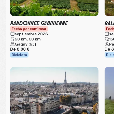
RANDONNEE GABINIENNE
RAL
Fecha por confirmar
Fech
septiembre 2026
se
90 km, 60 km
15
Gagny (93)
Pa
De
8,00 €
De
8
Bicicleta
Bici