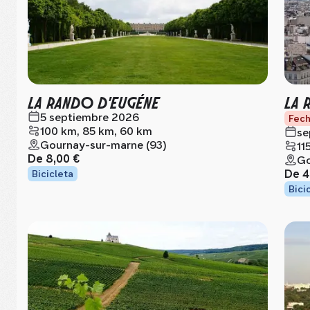
LA RANDO D'EUGÉNE
LA 
5 septiembre 2026
Fech
100 km, 85 km, 60 km
se
Gournay-sur-marne (93)
11
De
8,00 €
Go
De
4
Bicicleta
Bici