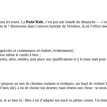
sous les roues. La
Pada’Ride
, c’est pas une balade du dimanche — c’est
u tir ? Bienvenue dans l’univers hybride de Verrières, là où l’effort rim
s agricoles et communaux (et balisés, évidemment) ;
ision même le cardio à bloc ;
ts), ados, adultes, puis place aux qualifications et à la mass start pour l
e propose un mix de chemins roulants et rustiques, sur fond de verdure b
ien sûr), à toi de choisir ton destrier, mais retiens une chose : tu seras
, tu as bien lu : libre à toi d’adapter ton tracé en pleine course. Un bri