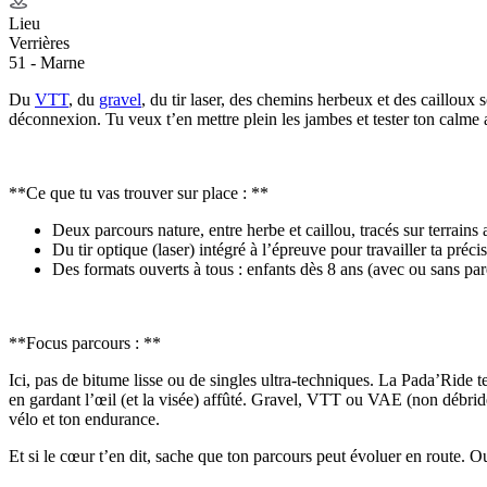
Lieu
Verrières
51 - Marne
Du
VTT
, du
gravel
, du tir laser, des chemins herbeux et des cailloux 
déconnexion. Tu veux t’en mettre plein les jambes et tester ton calme a
**Ce que tu vas trouver sur place : **
Deux parcours nature, entre herbe et caillou, tracés sur terrain
Du tir optique (laser) intégré à l’épreuve pour travailler ta préc
Des formats ouverts à tous : enfants dès 8 ans (avec ou sans paren
**Focus parcours : **
Ici, pas de bitume lisse ou de singles ultra-techniques. La Pada’Ride t
en gardant l’œil (et la visée) affûté. Gravel, VTT ou VAE (non débridé b
vélo et ton endurance.
Et si le cœur t’en dit, sache que ton parcours peut évoluer en route. Oui