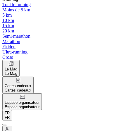
Tout le running
Moins de 5 km
5 km
10 km
15 km
20 km
Semi-marathon
Marathon
Ekiden
Ultra-running
Cross
Le Mag
Le Mag
Cartes cadeaux
Cartes cadeaux
Espace organisateur
Espace organisateur
FR
FR