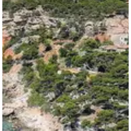
Ce que tu vas trouver sur place :
5 séances de nage en mer encadrées par un duo de coachs aux
petits soins, adaptées à ton niveau ;
Une crique rien qu’à toi, juste en bas de l’hébergement, pour
piquer une tête ou simplement buller ;
Un village vacances les pieds dans l’eau avec chambres tout
confort, buffets généreux et espace bien-être pour relâcher
après les longueurs ;
Une ambiance entre passionnés, sans prise de tête mais avec
la motivation au taquet.
Focus entraînement :
Tu veux dompter les vagues, améliorer ta nage ou simplement
gagner en aisance dans le grand bleu ? Ce stage est pour toi. Les
coachs te concoctent des sessions en petits groupes pour affiner ta
technique, travailler ton rythme et prendre confiance dans l’eau
salée. Les sorties durent entre 1h30 et 2h, pour des distances allant
de 2,5 à 5 km – chacun à son rythme, chacun avec sa bouée. Ici, pas
besoin d’être un dauphin olympique, mais il faut pouvoir tenir 1h30
de natation tranquille et n’avoir peur ni des algues ni du large. Et
entre deux sessions ? Farniente, apéro ou sauna. Tu choisis.