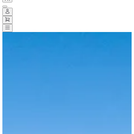
Toutes les courses
>
Autre
>
Natation
>
STAGE ENTRAINEMENT
EAU LIBRE ET TRIATHLON - Carry-Le-Rouet
STAGE ENTRAINEMENT
EAU LIBRE ET TRIATHLON
- Carry-Le-Rouet
Date à confirmer
Enregistrer
Enregistrer
Partager