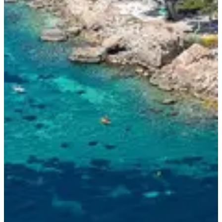
3 (excellentes) raisons de t’inscrire :
Pour nager en mer comme un poisson, dans un cadre
splendide et sans stress. Le top pour prendre confiance ou
préparer ta saison de triathlon ;
Pour l'ambiance chill mais studieuse, entre potes de bassin et
passionnés d’open water ;
Pour le cadre tout confort, entre hébergement cosy, bouffe au
top et coucher de soleil sur la crique. Oui, on peut kiffer et
s’entraîner à fond.
Courses
mai 2027
Date à confirmer
Stage 3 jours
Autre
Natation