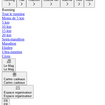
Running
Tout le running
Moins de 5 km
5 km
10 km
15 km
20 km
Semi-marathon
Marathon
Ekiden
Ultra-running
Cross
Le Mag
Le Mag
Cartes cadeaux
Cartes cadeaux
Espace organisateur
Espace organisateur
FR
FR