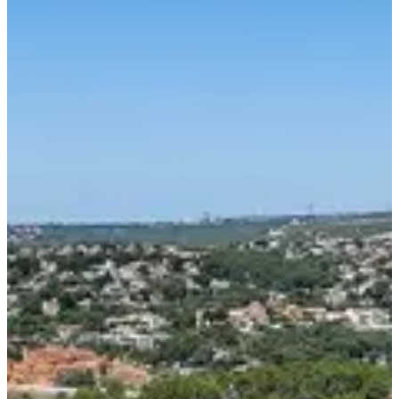
Partager
Voir toutes les photos
Voir toutes les photos
1 / 3
À propos
Courses
Localisation
Organisateur
mai
?
Date
Mai 2027
Date à confirmer
Lieu
Carry-le-Rouet
13 - Bouches-du-Rhône
Envie de nager dans un décor de carte postale ? Direction la
Méditerranée, pour un stage qui sent bon l’eau salée, le soleil et la
glisse. Ici, pas de chrono officiel ni d’arche d’arrivée. Juste toi, la
mer, et une bonne dose de conseils pour progresser sans pression.
Carry-le-Rouet t’ouvre les bras pour un long week-end entre sport,
détente et iodothérapie.