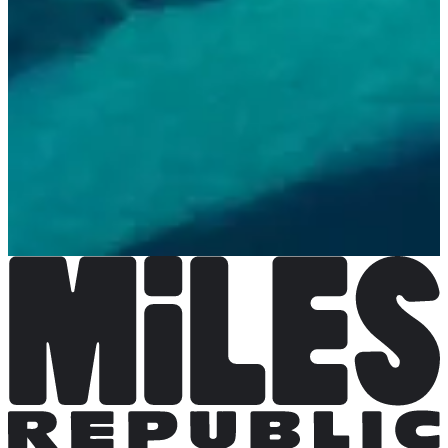
Pas encore communiquées
Plus d'info
Plus d'info
Organisateur
Voir le site web
Choisir une Course
Stage 3 jours
Date à confirmer
Plus d'info
Plus d'info