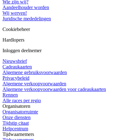
Wie zijn wij?
Aandeelhouder worden
Wij werven!
Juridische mededelingen
Cookiebeheer
Hardlopers
Inloggen deelnemer
Nieuwsbrief
Cadeaukaarten
Algemene gebruiksvoorwaarden
Privacybeleid
Algemene verkoopvoorwaarden
Algemene verkoopvoorwaarden voor cadeaukaarten
Rennen
Alle races per regio
Organisatoren
Organisatorruimte
Onze diensten
Tijdstip citaat
Helpcentrum
Tijdwaarnemers
Tijdwaarnemers