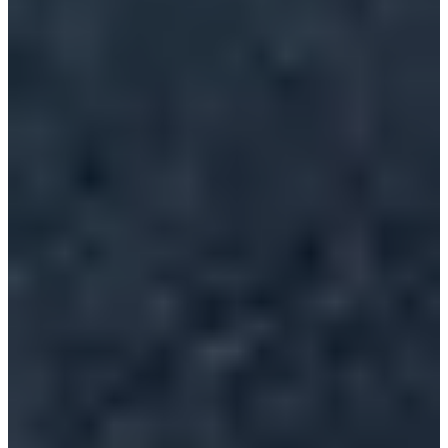
Lambersart athlétisme
Chronometer
Comité Nord Athlétisme
Kies een wedstrijd
Course 10km Femme
Inschrijvingen open
€ 10,00
Inschrijven
Inschrijven
Course 10km Homme
Inschrijvingen open
€ 10,00
Inschrijven
Inschrijven
Course 5km Homme
Inschrijvingen open