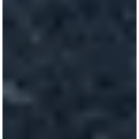
€ 8,00
Inschrijven
Inschrijven
Course 5km Femme
Inschrijvingen open
€ 8,00
Inschrijven
Inschrijven
2024m
Inschrijvingen open
€ 4,00
Inschrijven
Inschrijven
2024m collèges Lambersartois
Inschrijvingen open
Gratis
Inschrijven
Inschrijven
1km écoles Challenge Gérard Tancré CM1, CM2 écoles de
Lambersart
Inschrijvingen open
Gratis
Inschrijven
Inschrijven
1km écoles challenge Gérard tancré CE1 CE2 écoles de
Lambersart
Inschrijvingen open
Gratis
Inschrijven
Inschrijven