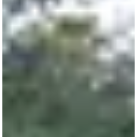
Inschrijvingen
€ 4,00
Inschrijven
Inschrijven
2024m collèges Lambersartois
2.024
km
9-16
jaren
11:15
Wegwedstrijden
Minder dan 5 km
Inschrijvingen
Gratis
Inschrijven
Inschrijven
1km écoles Challenge Gérard Tancré CM1, CM2 écoles de Lambersart
1
km
9-12
jaren
11:30