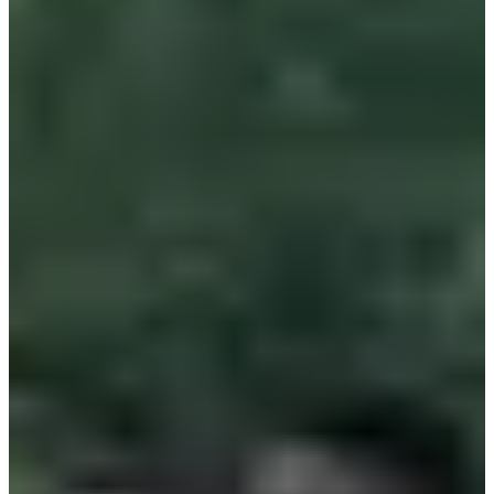
1593 ingeschreven
Bekijk lijst
Bekijk lijst
Inbegrepen diensten
Badkamer
Douches
Kleedkamers
Benodigdheden
Sponsors en partners