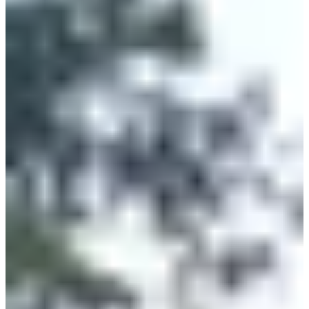
Inschrijven
Inschrijven
Course 5km Femme
5
km
>13
jaren
09:15
Wegwedstrijden
5 km
Inschrijvingen
€ 8,00
Inschrijven
Inschrijven
2024m
2.024
km
>11
jaren
11:15
Wegwedstrijden
Minder dan 5 km