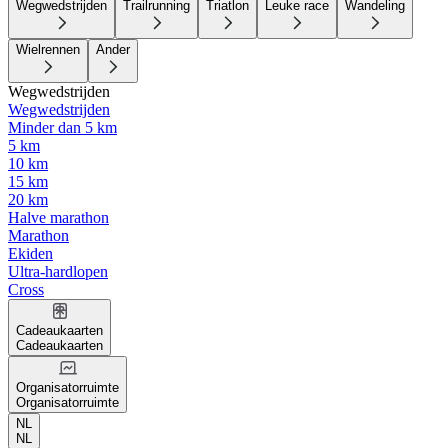
Wegwedstrijden
Trailrunning
Triatlon
Leuke race
Wandeling
Wielrennen
Ander
Wegwedstrijden
Wegwedstrijden
Minder dan 5 km
5 km
10 km
15 km
20 km
Halve marathon
Marathon
Ekiden
Ultra-hardlopen
Cross
Cadeaukaarten
Cadeaukaarten
Organisatorruimte
Organisatorruimte
NL
NL