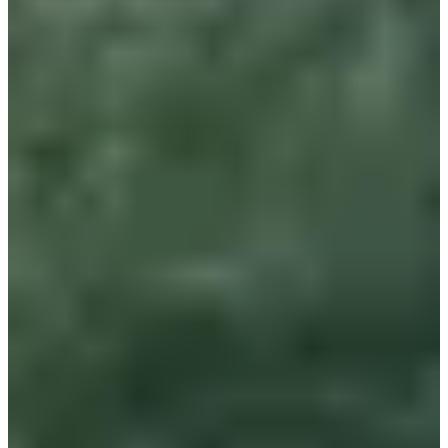
Wegwedstrijden
Minder dan 5 km
Inschrijvingen
Gratis
Inschrijven
Inschrijven
1km écoles challenge Gérard tancré CE1 CE2 écoles de Lambersart
1
km
6-10
jaren
11:35
Wegwedstrijden
Minder dan 5 km
Inschrijvingen
Gratis
Inschrijven
Inschrijven
Deelnemerslijst