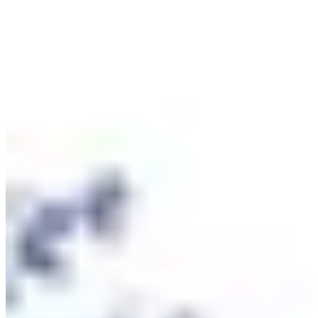
2000 deelnemers. U vindt zeker een wedstrijd die bij u past, met 4
afstanden, waaronder een afstand van 1 kilometer voor kinderen! U
maakt een lus die start bij het Guy Lefort-stadion om het prachtige
stadje Lambersart op een sportieve manier te (her)ontdekken! Wat je
doel ook is, we zien je aan de startlijn.
Wedstrijden
zo 27 september 2026
Course 10km Femme
10
km
>15
jaren
10:00
Wegwedstrijden
10 km
Inschrijvingen
€ 10,00
Inschrijven
Inschrijven