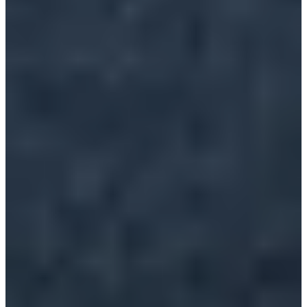
Ville de lambersart
Bekijk website