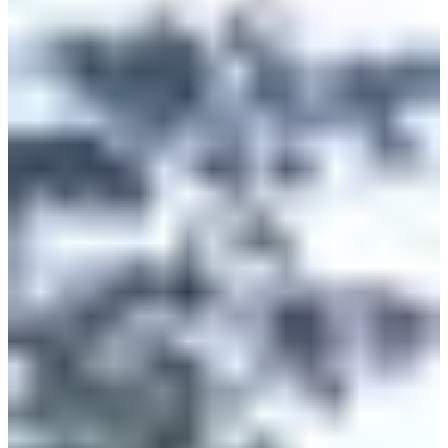
Course 10km Homme
10
km
>15
jaren
10:00
Wegwedstrijden
10 km
Inschrijvingen
€ 10,00
Inschrijven
Inschrijven
Course 5km Homme
5
km
>13
jaren
09:15
Wegwedstrijden
5 km
Inschrijvingen
€ 8,00